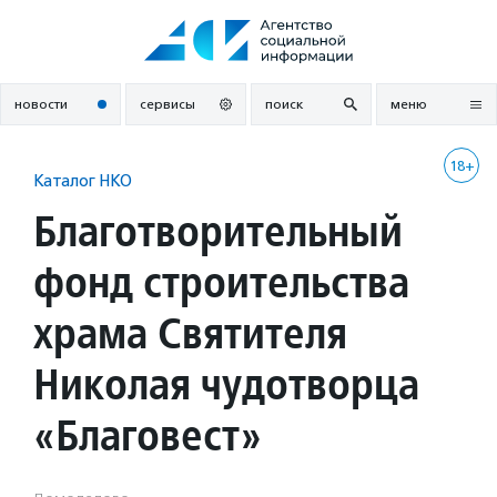
Перейти
к
содержанию
новости
сервисы
поиск
меню
18+
Каталог НКО
Благотворительный
фонд строительства
храма Святителя
Николая чудотворца
«Благовест»