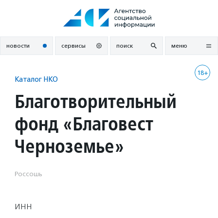
Перейти
к
содержанию
новости
сервисы
поиск
меню
18+
Каталог НКО
Благотворительный
фонд «Благовест
Черноземье»
Россошь
ИНН