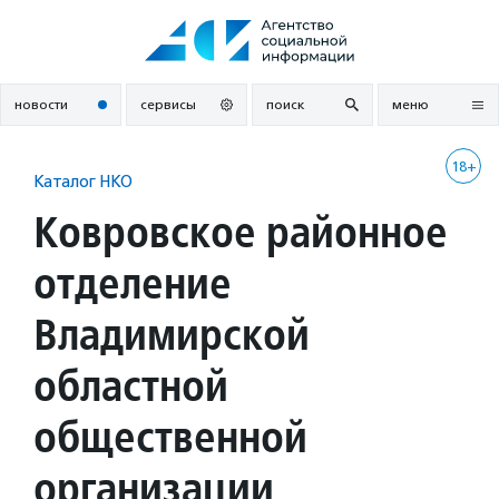
Перейти
к
содержанию
новости
сервисы
поиск
меню
18+
Каталог НКО
Ковровское районное
отделение
Владимирской
областной
общественной
организации