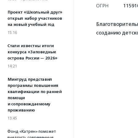
ОГРН
11591
Проект «Школьный друг»
открыл набор участников
Благотворитель
на новый учебный год
созданию детск
15:16
Стали известны итоги
конкурса «Заповедные
острова России — 2026»
14:21
Минтруд представил
программы повышения
квалификации по ранней
помощи
и сопровождаемому
проживанию
13:45
Фонд «Катрен» поможет
внедрить современные