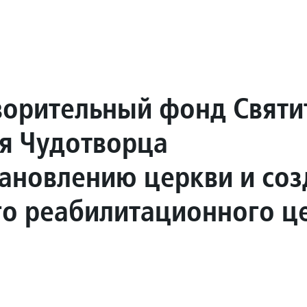
ворительный фонд Святи
я Чудотворца
тановлению церкви и со
го реабилитационного ц