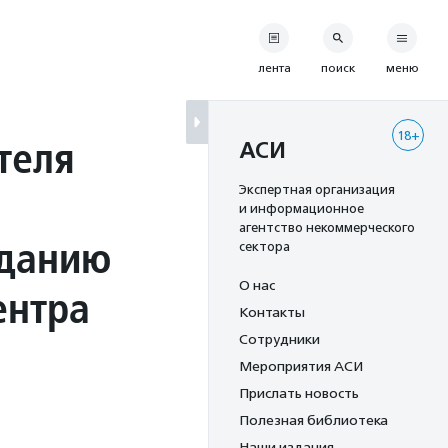
лента
поиск
меню
18+
теля
АСИ
Экспертная организация
и информационное
агентство некоммерческого
зданию
сектора
О нас
ентра
Контакты
Сотрудники
Мероприятия АСИ
Прислать новость
Полезная библиотека
Наши издания