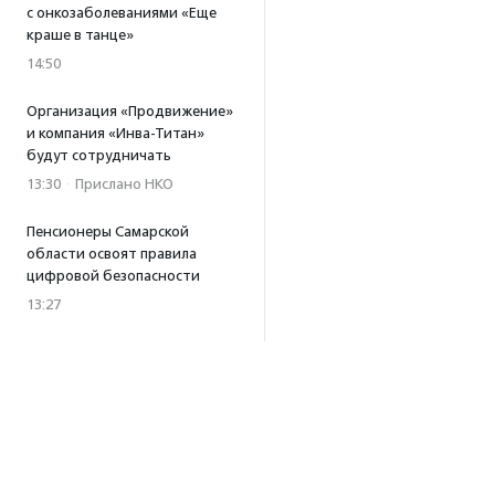
с онкозаболеваниями «Еще
краше в танце»
14:50
Организация «Продвижение»
и компания «Инва-Титан»
будут сотрудничать
13:30
·
Прислано НКО
Пенсионеры Самарской
области освоят правила
цифровой безопасности
13:27
Встреча с Андреем Ургантом
стала лотом аукциона
в поддержку фонда
«Бумажная птица»
11:45
·
Прислано НКО