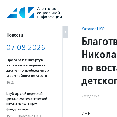
Перейти
к
содержанию
Каталог НКО
Новости
Благот
07.08.2026
Никола
Препарат «Энхерту»
по вос
включили в перечень
жизненно необходимых
детско
и важнейших лекарств
16:27
Клуб друзей пермской
Феодосия
физико-математической
школы № 146 ищет
фандрайзера
ИНН
15:35
·
Прислано НКО