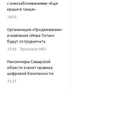
с онкозаболеваниями «Еще
краше в танце»
14:50
Организация «Продвижение»
и компания «Инва-Титан»
будут сотрудничать
13:30
·
Прислано НКО
Пенсионеры Самарской
области освоят правила
цифровой безопасности
13:27
Встреча с Андреем Ургантом
стала лотом аукциона
в поддержку фонда
«Бумажная птица»
11:45
·
Прислано НКО