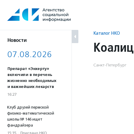
Перейти
к
содержанию
Каталог НКО
Новости
Коалиц
07.08.2026
Санкт-Петербург
Препарат «Энхерту»
включили в перечень
жизненно необходимых
и важнейших лекарств
16:27
Клуб друзей пермской
физико-математической
школы № 146 ищет
фандрайзера
15:35
·
Прислано НКО