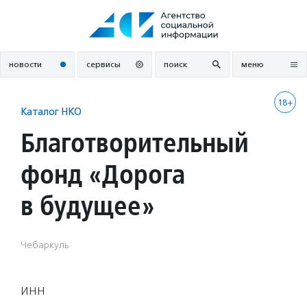
Перейти
к
содержанию
новости
сервисы
поиск
меню
18+
Каталог НКО
Благотворительный
фонд «Дорога
в будущее»
Чебаркуль
ИНН