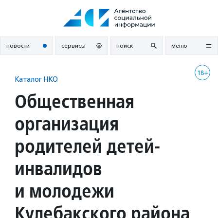
Перейти
к
содержанию
новости
сервисы
поиск
меню
18+
Каталог НКО
Общественная
организация
родителей детей-
инвалидов
и молодежи
Кулебакского района