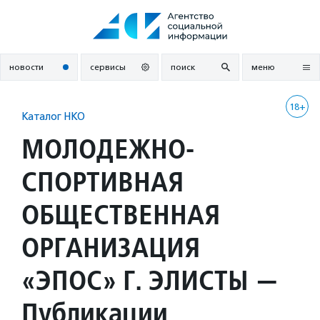
Перейти
к
содержанию
новости
сервисы
поиск
меню
18+
Каталог НКО
МОЛОДЕЖНО-
СПОРТИВНАЯ
ОБЩЕСТВЕННАЯ
ОРГАНИЗАЦИЯ
«ЭПОС» Г. ЭЛИСТЫ —
Публикации