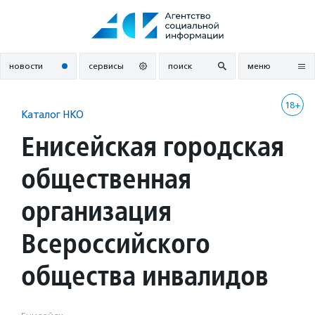
Перейти
к
содержанию
новости
сервисы
поиск
меню
18+
Каталог НКО
Енисейская городская
общественная
организация
Всероссийского
общества инвалидов