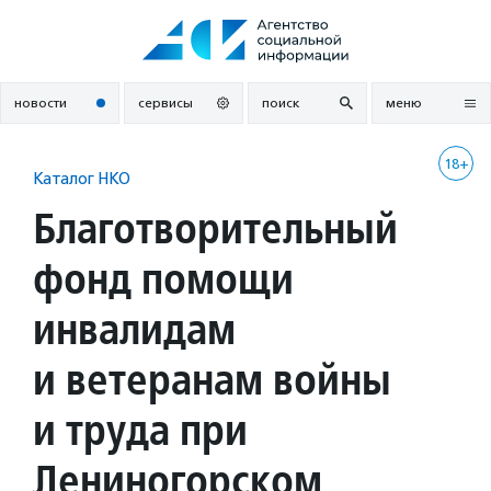
Перейти
к
содержанию
новости
сервисы
поиск
меню
18+
Каталог НКО
Благотворительный
фонд помощи
инвалидам
и ветеранам войны
и труда при
Лениногорском