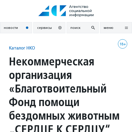
Перейти
к
содержанию
новости
сервисы
поиск
меню
18+
Каталог НКО
Некоммерческая
организация
«Благотвоительный
Фонд помощи
бездомных животным
„СЕРДЦЕ К СЕРДЦУ“