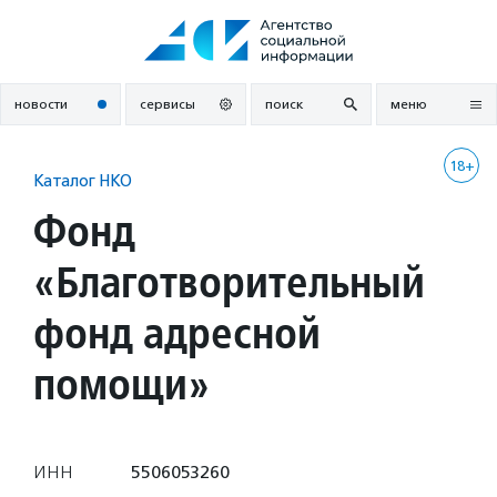
Перейти
к
содержанию
новости
сервисы
поиск
меню
18+
Каталог НКО
Фонд
«Благотворительный
фонд адресной
помощи»
ИНН
5506053260