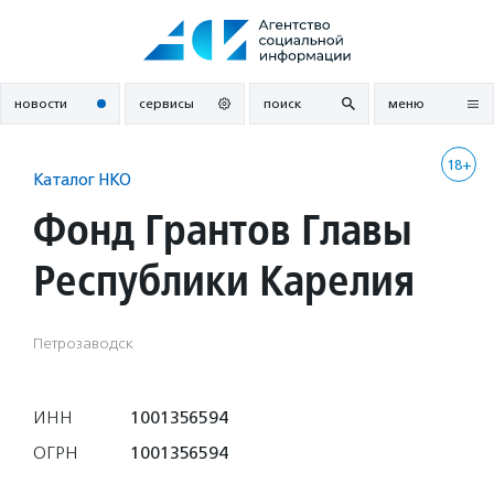
Перейти
к
содержанию
новости
сервисы
поиск
меню
18+
Каталог НКО
Фонд Грантов Главы
Республики Карелия
Петрозаводск
ИНН
1001356594
ОГРН
1001356594