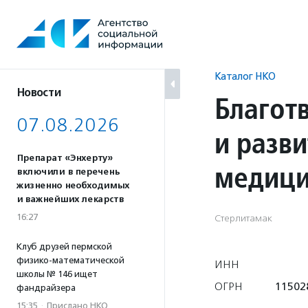
Перейти
к
содержанию
Каталог НКО
Новости
Благот
07.08.2026
и разв
Препарат «Энхерту»
медици
включили в перечень
жизненно необходимых
и важнейших лекарств
16:27
Стерлитамак
Клуб друзей пермской
физико-математической
ИНН
школы № 146 ищет
ОГРН
11502
фандрайзера
15:35
·
Прислано НКО