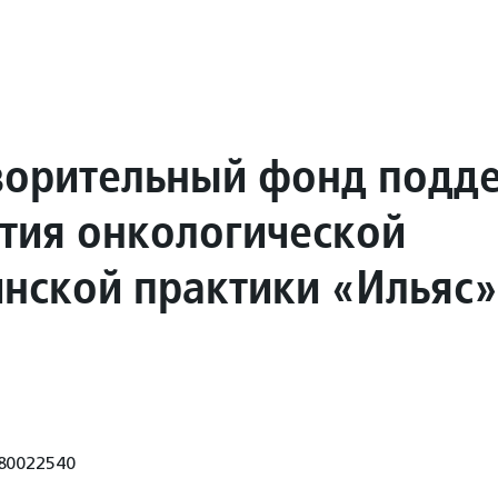
ворительный фонд подд
ития онкологической
нской практики «Ильяс»
80022540