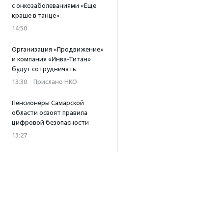
с онкозаболеваниями «Еще
краше в танце»
14:50
Организация «Продвижение»
и компания «Инва-Титан»
будут сотрудничать
13:30
·
Прислано НКО
Пенсионеры Самарской
области освоят правила
цифровой безопасности
13:27
Встреча с Андреем Ургантом
стала лотом аукциона
в поддержку фонда
«Бумажная птица»
11:45
·
Прислано НКО