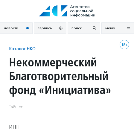
Перейти
к
содержанию
новости
сервисы
поиск
меню
18+
Каталог НКО
Некоммерческий
Благотворительный
фонд «Инициатива»
Тайшет
ИНН