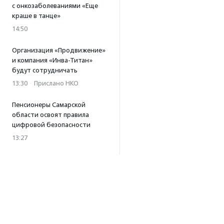
с онкозаболеваниями «Еще
краше в танце»
14:50
Организация «Продвижение»
и компания «Инва-Титан»
будут сотрудничать
13:30
·
Прислано НКО
Пенсионеры Самарской
области освоят правила
цифровой безопасности
13:27
Встреча с Андреем Ургантом
стала лотом аукциона
в поддержку фонда
«Бумажная птица»
11:45
·
Прислано НКО