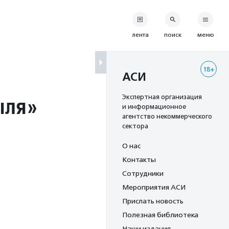
лента
поиск
меню
18+
АСИ
ыля»
Экспертная организация
и информационное
агентство некоммерческого
сектора
О нас
Контакты
Сотрудники
Мероприятия АСИ
Прислать новость
Полезная библиотека
Наши издания