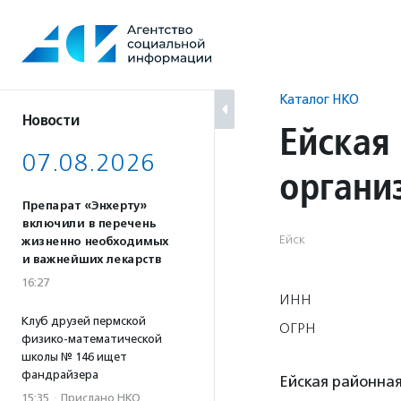
Перейти
к
содержанию
Каталог НКО
Новости
Ейская
07.08.2026
органи
Препарат «Энхерту»
включили в перечень
Ейск
жизненно необходимых
и важнейших лекарств
16:27
ИНН
Клуб друзей пермской
ОГРН
физико-математической
школы № 146 ищет
фандрайзера
Ейская районна
15:35
·
Прислано НКО