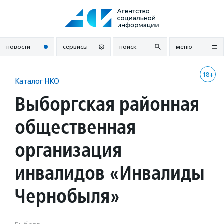
Перейти
к
содержанию
новости
сервисы
поиск
меню
18+
Каталог НКО
Выборгская районная
общественная
организация
инвалидов «Инвалиды
Чернобыля»