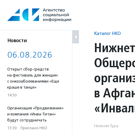
Перейти
к
содержанию
Каталог НКО
Новости
Нижнет
06.08.2026
Общеро
Открыт сбор средств
органи
на фестиваль для женщин
с онкозаболеваниями «Еще
в Афга
краше в танце»
14:50
«Инвал
Организация «Продвижение»
и компания «Инва-Титан»
будут сотрудничать
Нижняя Тура
13:30
·
Прислано НКО