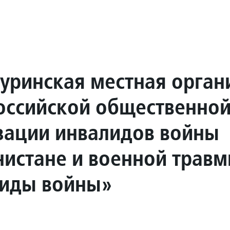
уринская местная орган
ссийской общественно
зации инвалидов войны
нистане и военной трав
иды войны»