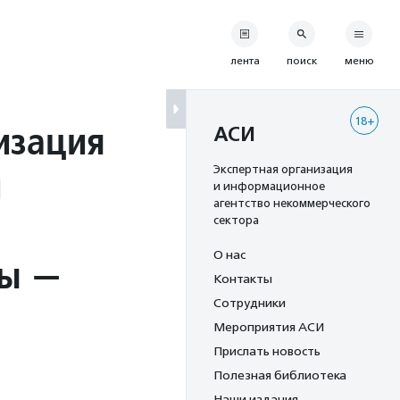
лента
поиск
меню
18+
изация
АСИ
й
Экспертная организация
и информационное
агентство некоммерческого
сектора
О нас
мы —
Контакты
Сотрудники
Мероприятия АСИ
Прислать новость
Полезная библиотека
Наши издания