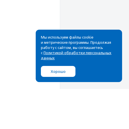
Мы используем файлы cookie
и метрические программы. Продолжая
работу с сайтом, вы соглашаетесь
Рассылка
с
Политикой обработки персональных
данных
Cамые свежие новости,
лучшие материалы в вашем
Хорошо
почтовом ящике
Подписаться