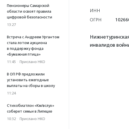
Пенсионеры Самарской
ИНН
области освоят правила
цифровой безопасности
ОГРН
10266
13:27
Нижнетуринская
Встреча с Андреем Ургантом
стала лотом аукциона
инвалидов войн
в поддержку фонда
«Бумажная птица»
11:45
·
Прислано НКО
В ОП РФ предложили
установить ежегодные
выплаты на сборы в школу
11:24
Стихобиатлон «Км/вслух»
соберет семьи в Липецке
10:32
·
Прислано НКО