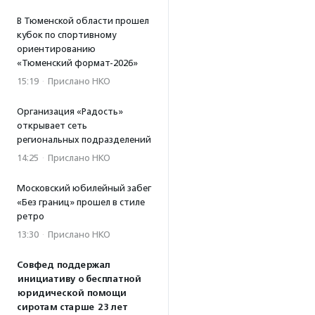
В Тюменской области прошел
кубок по спортивному
ориентированию
«Тюменский формат-2026»
15:19
·
Прислано НКО
Организация «Радость»
открывает сеть
региональных подразделений
14:25
·
Прислано НКО
Московский юбилейный забег
«Без границ» прошел в стиле
ретро
13:30
·
Прислано НКО
Совфед поддержал
инициативу о бесплатной
юридической помощи
сиротам старше 23 лет