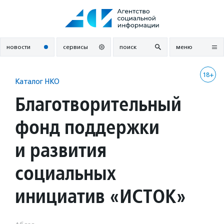
Перейти
к
содержанию
новости
сервисы
поиск
меню
18+
Каталог НКО
Благотворительный
фонд поддержки
и развития
социальных
инициатив «ИСТОК»