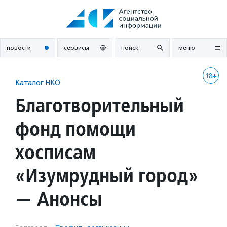
Перейти
к
содержанию
новости
сервисы
поиск
меню
18+
Каталог НКО
Благотворительный
фонд помощи
хосписам
«Изумрудный город»
— Анонсы