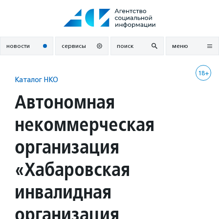
Перейти
к
содержанию
новости
сервисы
поиск
меню
18+
Каталог НКО
Автономная
некоммерческая
организация
«Хабаровская
инвалидная
организация