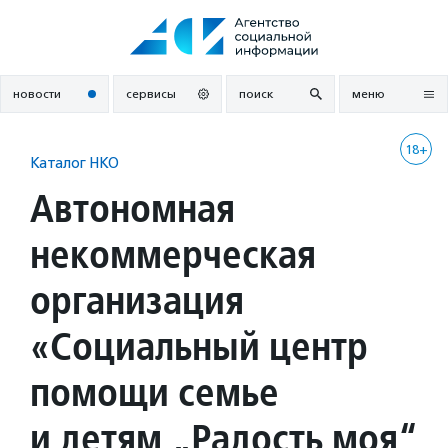
Перейти
к
содержанию
новости
сервисы
поиск
меню
18+
Каталог НКО
Автономная
некоммерческая
организация
«Социальный центр
помощи семье
и детям „Радость моя“