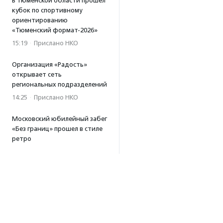
В Тюменской области прошел
кубок по спортивному
ориентированию
«Тюменский формат-2026»
15:19
·
Прислано НКО
Организация «Радость»
открывает сеть
региональных подразделений
14:25
·
Прислано НКО
Московский юбилейный забег
«Без границ» прошел в стиле
ретро
13:30
·
Прислано НКО
Совфед поддержал
инициативу о бесплатной
юридической помощи
сиротам старше 23 лет
13:19