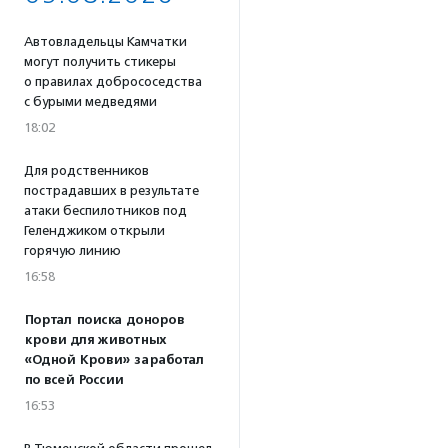
Автовладельцы Камчатки
могут получить стикеры
о правилах добрососедства
с бурыми медведями
18:02
Для родственников
пострадавших в результате
атаки беспилотников под
Геленджиком открыли
горячую линию
16:58
Портал поиска доноров
крови для животных
«Одной Крови» заработал
по всей России
16:53