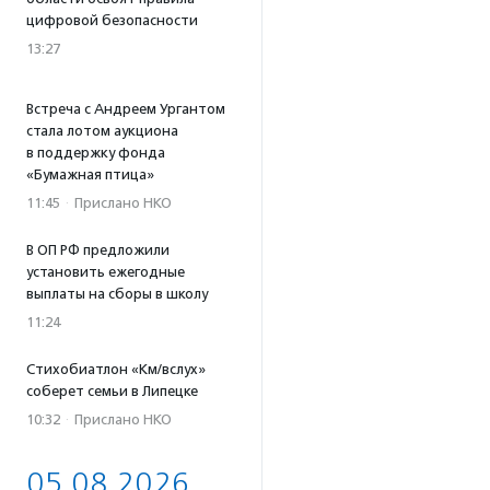
цифровой безопасности
13:27
Встреча с Андреем Ургантом
стала лотом аукциона
в поддержку фонда
«Бумажная птица»
11:45
·
Прислано НКО
В ОП РФ предложили
установить ежегодные
выплаты на сборы в школу
11:24
Стихобиатлон «Км/вслух»
соберет семьи в Липецке
10:32
·
Прислано НКО
05.08.2026