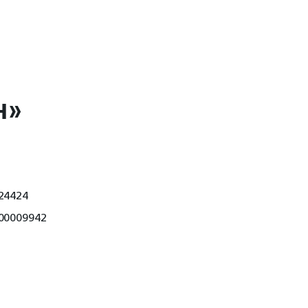
н»
24424
00009942