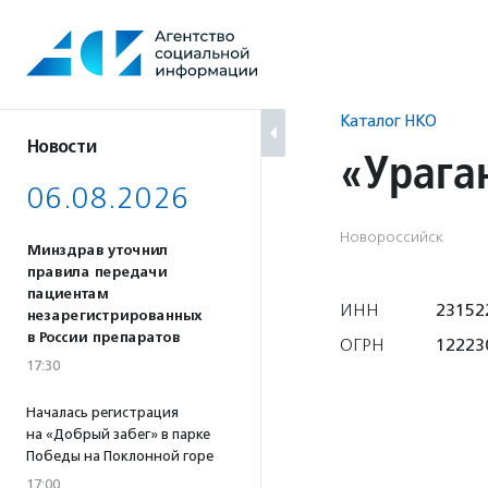
Перейти
к
содержанию
Каталог НКО
Новости
«Урага
06.08.2026
Новороссийск
Минздрав уточнил
правила передачи
пациентам
ИНН
23152
незарегистрированных
в России препаратов
ОГРН
12223
17:30
Началась регистрация
на «Добрый забег» в парке
Победы на Поклонной горе
17:00