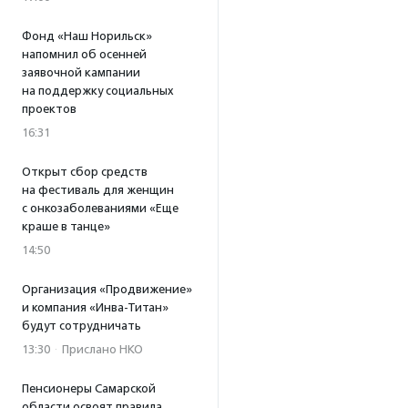
Фонд «Наш Норильск»
напомнил об осенней
заявочной кампании
на поддержку социальных
проектов
16:31
Открыт сбор средств
на фестиваль для женщин
с онкозаболеваниями «Еще
краше в танце»
14:50
Организация «Продвижение»
и компания «Инва-Титан»
будут сотрудничать
13:30
·
Прислано НКО
Пенсионеры Самарской
области освоят правила