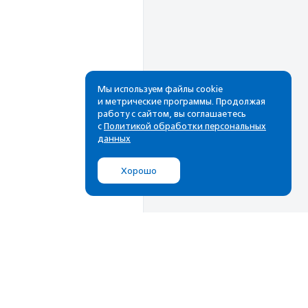
Мы используем файлы cookie
и метрические программы. Продолжая
работу с сайтом, вы соглашаетесь
Рассылка
с
Политикой обработки персональных
данных
Cамые свежие новости,
лучшие материалы в вашем
Хорошо
почтовом ящике
Подписаться