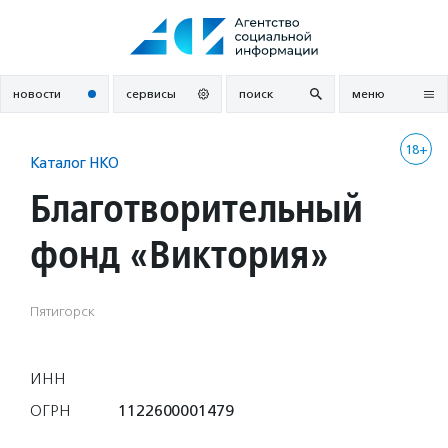
Перейти
к
содержанию
новости
сервисы
поиск
меню
18+
Каталог НКО
Благотворительный
фонд «Виктория»
Пятигорск
ИНН
ОГРН
1122600001479