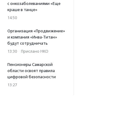
с онкозаболеваниями «Еще
краше в танце»
14:50
Организация «Продвижение»
и компания «Инва-Титан»
будут сотрудничать
13:30
·
Прислано НКО
Пенсионеры Самарской
области освоят правила
цифровой безопасности
13:27
Встреча с Андреем Ургантом
стала лотом аукциона
в поддержку фонда
«Бумажная птица»
11:45
·
Прислано НКО