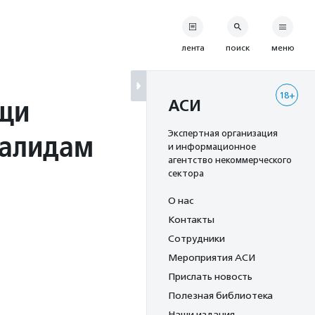
лента
поиск
меню
18+
щи
АСИ
валидам
Экспертная организация
и информационное
агентство некоммерческого
сектора
О нас
Контакты
Сотрудники
Мероприятия АСИ
Прислать новость
Полезная библиотека
Наши издания