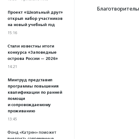
Благотворитель
Проект «Школьный друг»
открыл набор участников
на новый учебный год
15:16
Стали известны итоги
конкурса «Заповедные
острова России — 2026»
14:21
Минтруд представил
программы повышения
квалификации по ранней
помощи
и сопровождаемому
проживанию
13:45
Фонд «Катрен» поможет
внедрить современные