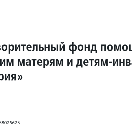
ворительный фонд помо
им матерям и детям-ин
рия»
58026625