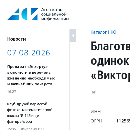
Перейти
к
содержанию
Каталог НКО
Новости
Благот
07.08.2026
одинок
Препарат «Энхерту»
«Викто
включили в перечень
жизненно необходимых
и важнейших лекарств
16:27
Гай
Клуб друзей пермской
физико-математической
ИНН
школы № 146 ищет
ОГРН
11256
фандрайзера
15:35
·
Прислано НКО