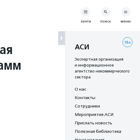
лента
поиск
меню
18+
ая
АСИ
рамм
Экспертная организация
и информационное
агентство некоммерческого
сектора
О нас
Контакты
Сотрудники
Мероприятия АСИ
Прислать новость
Полезная библиотека
Наши издания