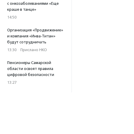
с онкозаболеваниями «Еще
краше в танце»
14:50
Организация «Продвижение»
и компания «Инва-Титан»
будут сотрудничать
13:30
·
Прислано НКО
Пенсионеры Самарской
области освоят правила
цифровой безопасности
13:27
Встреча с Андреем Ургантом
стала лотом аукциона
в поддержку фонда
«Бумажная птица»
11:45
·
Прислано НКО