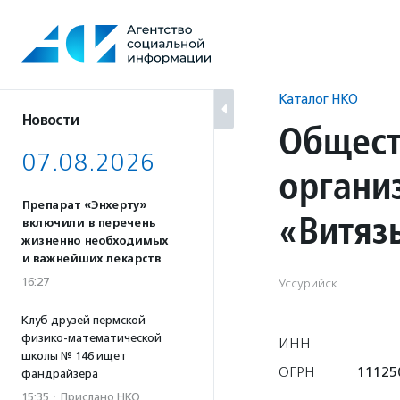
Перейти
к
содержанию
Каталог НКО
Новости
Общест
07.08.2026
органи
Препарат «Энхерту»
«Витяз
включили в перечень
жизненно необходимых
и важнейших лекарств
16:27
Уссурийск
Клуб друзей пермской
физико-математической
ИНН
школы № 146 ищет
ОГРН
11125
фандрайзера
15:35
·
Прислано НКО