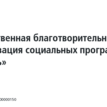
венная благотворительн
зация социальных прог
ь»
00000150