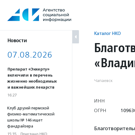
Перейти
к
содержанию
Каталог НКО
Новости
Благот
07.08.2026
«Влади
Препарат «Энхерту»
включили в перечень
Чапаевск
жизненно необходимых
и важнейших лекарств
16:27
ИНН
Клуб друзей пермской
ОГРН
10963
физико-математической
школы № 146 ищет
фандрайзера
Благотворитель
15:35
·
Прислано НКО