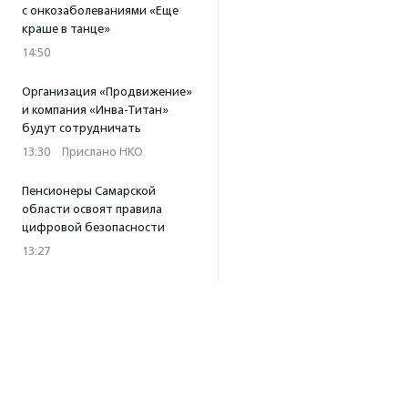
с онкозаболеваниями «Еще
краше в танце»
14:50
Организация «Продвижение»
и компания «Инва-Титан»
будут сотрудничать
13:30
·
Прислано НКО
Пенсионеры Самарской
области освоят правила
цифровой безопасности
13:27
Встреча с Андреем Ургантом
стала лотом аукциона
в поддержку фонда
«Бумажная птица»
11:45
·
Прислано НКО