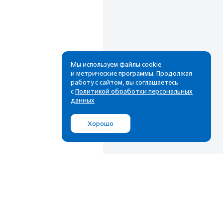
Мы используем файлы cookie
и метрические программы. Продолжая
работу с сайтом, вы соглашаетесь
Рассылка
с
Политикой обработки персональных
данных
Cамые свежие новости,
лучшие материалы в вашем
Хорошо
почтовом ящике
Подписаться