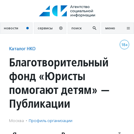
Перейти
к
содержанию
новости
сервисы
поиск
меню
18+
Каталог НКО
Благотворительный
фонд «Юристы
помогают детям» —
Публикации
Москва
·
Профиль организации