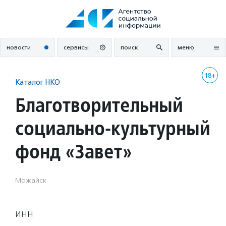
Перейти
к
содержанию
новости
сервисы
поиск
меню
18+
Каталог НКО
Благотворительный
социально-культурный
фонд «Завет»
Можайск
ИНН