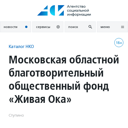
Перейти
к
содержанию
новости
сервисы
поиск
меню
18+
Каталог НКО
Московская областной
благотворительный
общественный фонд
«Живая Ока»
Ступино