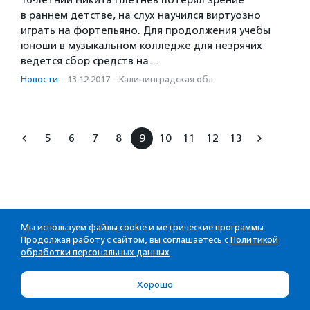
16-летний Никита Плетнев потерял зрение
в раннем детстве, на слух научился виртуозно
играть на фортепьяно. Для продолжения учебы
юноши в музыкальном колледже для незрячих
ведется сбор средств на…
Новости
·
13.12.2017
·
Калининградская обл.
5
6
7
8
9
10
11
12
13
Мы используем файлы cookie и метрические программы.
Продолжая работу с сайтом, вы соглашаетесь с
Политикой
обработки персональных данных
Хорошо