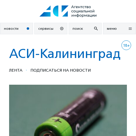
Перейти
к
содержанию
новости
сервисы
поиск
меню
18+
АСИ-Калининград
·
ЛЕНТА
ПОДПИСАТЬСЯ НА НОВОСТИ