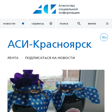
Перейти
к
содержанию
новости
сервисы
поиск
меню
18+
АСИ-Красноярск
·
ЛЕНТА
ПОДПИСАТЬСЯ НА НОВОСТИ