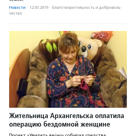
Новости
·
12.03.2019
·
Благотвори­тель­ность и доброволь­
чест­во
Жительница Архангельска оплатила
операцию бездомной женщине
Проект «Увидеть весну» собирал средства