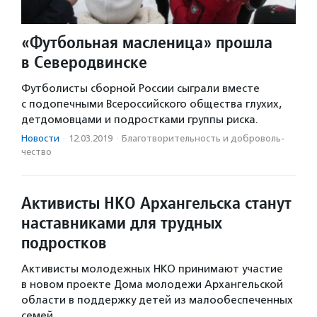
«Футбольная масленица» прошла
в Северодвинске
Футболисты сборной России сыграли вместе
с подопечными Всероссийского общества глухих,
детдомовцами и подростками группы риска.
Новости
·
12.03.2019
·
Благотвори­тель­ность и доброволь­
чест­во
Активисты НКО Архангельска станут
наставниками для трудных
подростков
Активисты молодежных НКО принимают участие
в новом проекте Дома молодежи Архангельской
области в поддержку детей из малообеспеченных
семей.