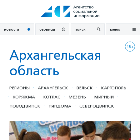
Перейти
к
содержанию
новости
сервисы
поиск
меню
18+
Архангельская
область
·
·
·
РЕГИОНЫ
АРХАНГЕЛЬСК
ВЕЛЬСК
КАРГОПОЛЬ
·
·
·
·
·
КОРЯЖМА
КОТЛАС
МЕЗЕНЬ
МИРНЫЙ
·
·
НОВОДВИНСК
НЯНДОМА
СЕВЕРОДВИНСК