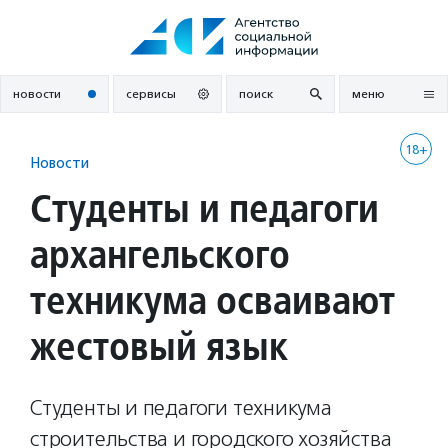
Перейти
к
содержанию
новости
сервисы
поиск
меню
18+
Новости
Студенты и педагоги
архангельского
техникума осваивают
жестовый язык
Студенты и педагоги техникума
строительства и городского хозяйства