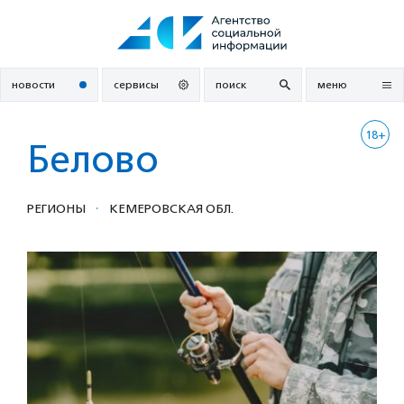
Перейти
к
содержанию
новости
сервисы
поиск
меню
18+
Белово
·
РЕГИОНЫ
КЕМЕРОВСКАЯ ОБЛ.