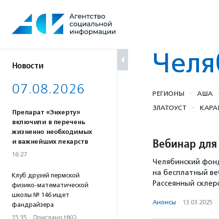
Перейти
к
содержанию
Челя
Новости
07.08.2026
·
РЕГИОНЫ
АША
·
ЗЛАТОУСТ
КАРА
Препарат «Энхерту»
включили в перечень
жизненно необходимых
Вебинар для
и важнейших лекарств
16:27
Челябинский фонд
на бесплатный ве
Клуб друзей пермской
Рассеянный склер
физико-математической
школы № 146 ищет
Анонсы
·
13.03.2025
·
фандрайзера
15:35
·
Прислано НКО