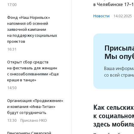
в Челябинске 17–1
17:00
Новости
·
14.02.2025
Фонд «Наш Норильск»
напомнил об осенней
заявочной кампании
на поддержку социальных
проектов
Присыла
16:31
Мы опу
Открыт сбор средств
на фестиваль для женщин
Ваша информа
с онкозаболеваниями «Еще
со всей стран
краше в танце»
14:50
Организация «Продвижение»
Как сельски
и компания «Инва-Титан»
будут сотрудничать
к социально
13:30
·
Прислано НКО
здесь мобил
Пенсионеры Самарской