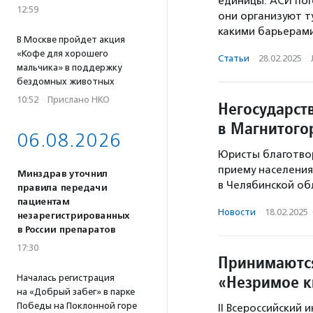
единицы. АСИ пог
12:59
они организуют т
какими барьера
В Москве пройдет акция
«Кофе для хорошего
Статьи
·
28.02.2025
·
мальчика» в поддержку
бездомных животных
10:52
·
Прислано НКО
Негосударст
в Магнитого
06.08.2026
Юристы благотвор
приему населения
Минздрав уточнил
в Челябинской об
правила передачи
пациентам
Новости
·
18.02.2025
незарегистрированных
в России препаратов
17:30
Принимаются
«Незримое к
Началась регистрация
на «Добрый забег» в парке
Победы на Поклонной горе
II Всероссийский