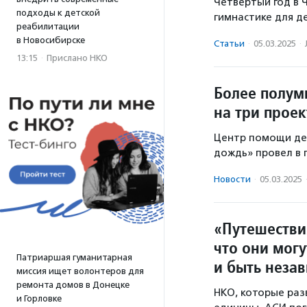
Четвертый год в 
подходы к детской
гимнастике для д
реабилитации
в Новосибирске
Статьи
·
05.03.2025
·
13:15
·
Прислано НКО
Более полум
на три проек
Центр помощи де
дождь» провел в 
Новости
·
05.03.2025
«Путешестви
что они могу
Патриаршая гуманитарная
и быть неза
миссия ищет волонтеров для
ремонта домов в Донецке
НКО, которые раз
и Горловке