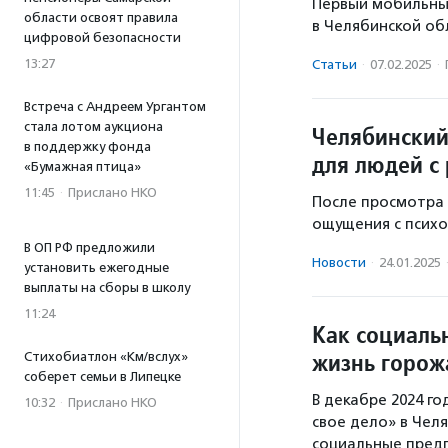
Первый мобильный
области освоят правила
в Челябинской об
цифровой безопасности
13:27
Статьи
·
07.02.2025
·
Встреча с Андреем Ургантом
стала лотом аукциона
Челябинский
в поддержку фонда
для людей с
«Бумажная птица»
11:45
·
Прислано НКО
После просмотра 
ощущения с психо
В ОП РФ предложили
Новости
·
24.01.2025
установить ежегодные
выплаты на сборы в школу
11:24
Как социаль
жизнь горож
Стихобиатлон «Км/вслух»
соберет семьи в Липецке
В декабре 2024 г
10:32
·
Прислано НКО
свое дело» в Челя
социальные предп