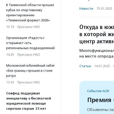
В Тюменской области прошел
Новости
·
15.01.2025
кубок по спортивному
ориентированию
«Тюменский формат-2026»
Откуда в юж
15:19
·
Прислано НКО
в которой ж
Организация «Радость»
центр актив
открывает сеть
региональных подразделений
Многофункционал
14:25
·
Прислано НКО
на месте огорода
Московский юбилейный забег
Статьи
·
14.01.2025
·
«Без границ» прошел в стиле
ретро
13:30
·
Прислано НКО
Событие АСИ
Совфед поддержал
Премия
инициативу о бесплатной
юридической помощи
сиротам старше 23 лет
Объявлены ла