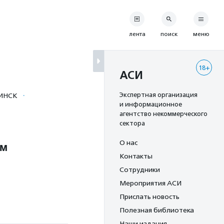
лента
поиск
меню
18+
АСИ
·
Экспертная организация
ИНСК
и информационное
агентство некоммерческого
сектора
О нас
ом
Контакты
Сотрудники
Мероприятия АСИ
Прислать новость
Полезная библиотека
Наши издания