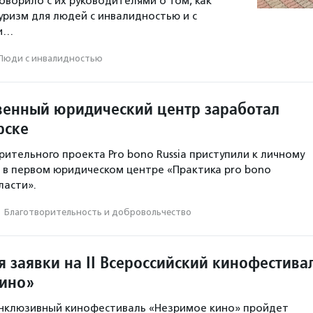
оворило с их руководителями о том, как
уризм для людей с инвалидностью и с
ми…
Люди с инвалидностью
венный юридический центр заработал
рске
ительного проекта Pro bono Russia приступили к личному
 в первом юридическом центре «Практика pro bono
ласти».
·
Благотвори­тель­ность и доброволь­чест­во
 заявки на II Всероссийский кинофестива
ино»
 инклюзивный кинофестиваль «Незримое кино» пройдет