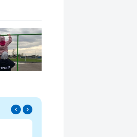
Спецпроект
Проводники социаль
изменений