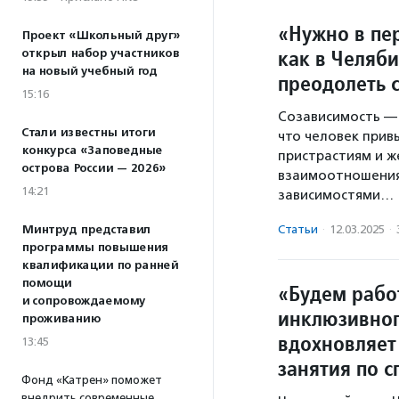
«Нужно в пе
Проект «Школьный друг»
как в Челяб
открыл набор участников
на новый учебный год
преодолеть 
15:16
Созависимость — 
Стали известны итоги
что человек прив
конкурса «Заповедные
пристрастиям и ж
острова России — 2026»
взаимоотношения
14:21
зависимостями…
Минтруд представил
Статьи
·
12.03.2025
·
программы повышения
квалификации по ранней
помощи
«Будем рабо
и сопровождаемому
инклюзивног
проживанию
вдохновляет
13:45
занятия по 
Фонд «Катрен» поможет
внедрить современные