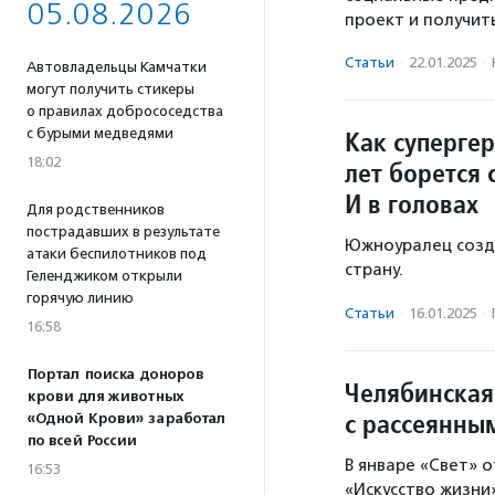
05.08.2026
проект и получит
Статьи
·
22.01.2025
·
Автовладельцы Камчатки
могут получить стикеры
о правилах добрососедства
с бурыми медведями
Как суперге
18:02
лет борется 
И в головах
Для родственников
пострадавших в результате
Южноуралец созда
атаки беспилотников под
страну.
Геленджиком открыли
горячую линию
Статьи
·
16.01.2025
·
16:58
Портал поиска доноров
Челябинская
крови для животных
с рассеянны
«Одной Крови» заработал
по всей России
В январе «Свет» 
16:53
«Искусство жизни»