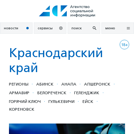
Перейти
к
содержанию
новости
сервисы
поиск
меню
18+
Краснодарский
край
·
·
·
·
РЕГИОНЫ
АБИНСК
АНАПА
АПШЕРОНСК
·
·
·
АРМАВИР
БЕЛОРЕЧЕНСК
ГЕЛЕНДЖИК
·
·
·
ГОРЯЧИЙ КЛЮЧ
ГУЛЬКЕВИЧИ
ЕЙСК
КОРЕНОВСК