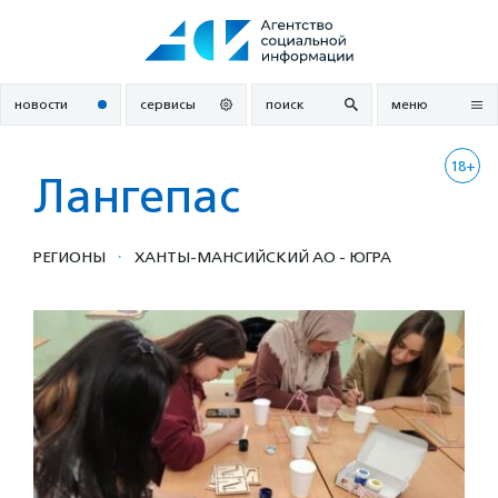
Перейти
к
содержанию
новости
сервисы
поиск
меню
18+
Лангепас
·
РЕГИОНЫ
ХАНТЫ-МАНСИЙСКИЙ АО - ЮГРА