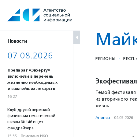
Перейти
к
содержанию
Май
Новости
07.08.2026
·
РЕГИОНЫ
РЕСП.
Препарат «Энхерту»
включили в перечень
Экофестивал
жизненно необходимых
и важнейших лекарств
Темой фестиваля 
16:27
из вторичного те
жизнь.
Клуб друзей пермской
физико-математической
Анонсы
·
04.05.2026
·
школы № 146 ищет
фандрайзера
15:35
·
Прислано НКО