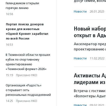
досуг семей, вос
Геленджиком открыли
горячую линию
Новости
·
26.01.2023
16:58
Портал поиска доноров
Новый набор
крови для животных
открыт в Ад
«Одной Крови» заработал
по всей России
Акселератор пред
16:53
проектированию и
В Тюменской области прошел
Новости
·
11.02.2022
кубок по спортивному
ориентированию
«Тюменский формат-2026»
Активисты А
15:19
·
Прислано НКО
лидерами из
Организация «Радость»
открывает сеть
Встреча с гостями
региональных подразделений
«Волонтеры Адыге
14:25
·
Прислано НКО
Новости
·
09.02.2021