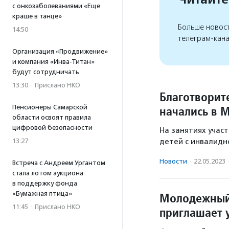
с онкозаболеваниями «Еще
краше в танце»
Больше новос
14:50
телеграм-кан
Организация «Продвижение»
и компания «Инва-Титан»
будут сотрудничать
13:30
·
Прислано НКО
Благотворит
Пенсионеры Самарской
начались в 
области освоят правила
цифровой безопасности
На занятиях учас
13:27
детей с инвалидн
Новости
·
22.05.2023
Встреча с Андреем Ургантом
стала лотом аукциона
в поддержку фонда
«Бумажная птица»
Молодежный 
11:45
·
Прислано НКО
приглашает 