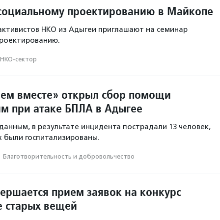
социальному проектированию в Майкопе
активистов НКО из Адыгеи приглашают на семинар
проектированию.
НКО-сектор
ем вместе» открыл сбор помощи
м при атаке БПЛА в Адыгее
анным, в результате инцидента пострадали 13 человек,
х были госпитализированы.
·
Благотвори­тель­ность и доброволь­чест­во
вершается прием заявок на конкурс
е старых вещей