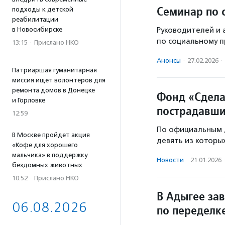
Семинар по 
подходы к детской
реабилитации
в Новосибирске
Руководителей и 
по социальному 
13:15
·
Прислано НКО
Анонсы
·
27.02.2026
·
Патриаршая гуманитарная
миссия ищет волонтеров для
ремонта домов в Донецке
Фонд «Сдела
и Горловке
пострадавши
12:59
По официальным д
В Москве пройдет акция
девять из которы
«Кофе для хорошего
мальчика» в поддержку
Новости
·
21.01.2026
бездомных животных
10:52
·
Прислано НКО
В Адыгее за
06.08.2026
по переделк