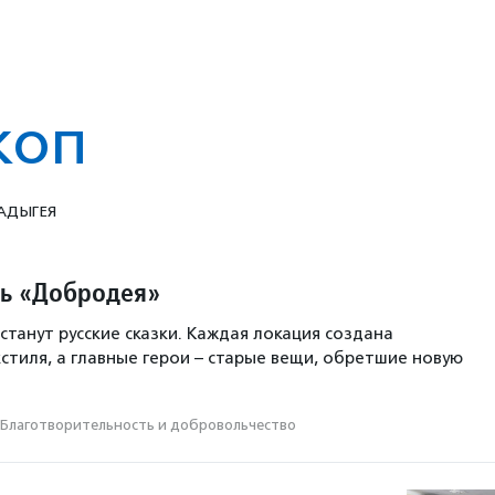
коп
 АДЫГЕЯ
ь «Добродея»
станут русские сказки. Каждая локация создана
кстиля, а главные герои – старые вещи, обретшие новую
Благотвори­тель­ность и доброволь­чест­во