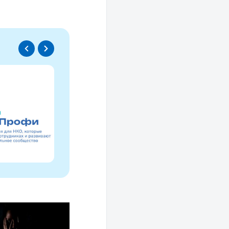
Спецпроект
Проводники социаль
изменений
Это ресурс, созданный для осмысле
НКО за 30 лет и размышлений об об