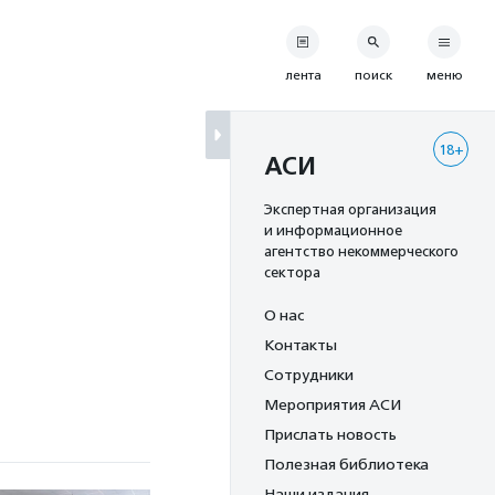
лента
поиск
меню
18+
АСИ
Экспертная организация
и информационное
агентство некоммерческого
сектора
О нас
Контакты
Сотрудники
Мероприятия АСИ
Прислать новость
Полезная библиотека
Наши издания