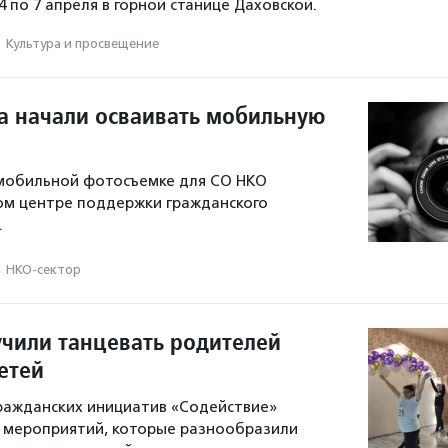
 по 7 апреля в горной станице Даховской.
·
Культура и просвещение
 начали осваивать мобильную
 мобильной фотосъемке для СО НКО
ом центре поддержки гражданского
.
·
НКО-сектор
учили танцевать родителей
етей
ражданских инициатив «Содействие»
л мероприятий, которые разнообразили