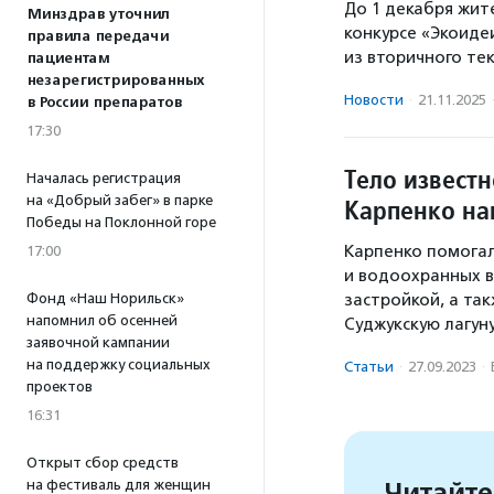
До 1 декабря жит
Минздрав уточнил
конкурсе «Экоиде
правила передачи
из вторичного те
пациентам
незарегистрированных
Новости
·
21.11.2025
в России препаратов
17:30
Тело известн
Началась регистрация
на «Добрый забег» в парке
Карпенко на
Победы на Поклонной горе
Карпенко помога
17:00
и водоохранных в
Фонд «Наш Норильск»
застройкой, а та
напомнил об осенней
Суджукскую лагун
заявочной кампании
на поддержку социальных
Статьи
·
27.09.2023
·
проектов
16:31
Открыт сбор средств
Читайте
на фестиваль для женщин