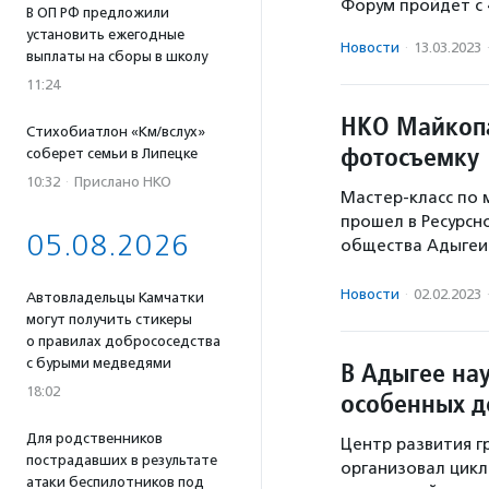
Форум пройдет с 4
В ОП РФ предложили
установить ежегодные
Новости
·
13.03.2023
выплаты на сборы в школу
11:24
НКО Майкопа
Стихобиатлон «Км/вслух»
фотосъемку
соберет семьи в Липецке
10:32
·
Прислано НКО
Мастер-класс по
прошел в Ресурсн
05.08.2026
общества Адыгеи
Новости
·
02.02.2023
Автовладельцы Камчатки
могут получить стикеры
о правилах добрососедства
с бурыми медведями
В Адыгее на
18:02
особенных д
Для родственников
Центр развития г
пострадавших в результате
организовал цик
атаки беспилотников под