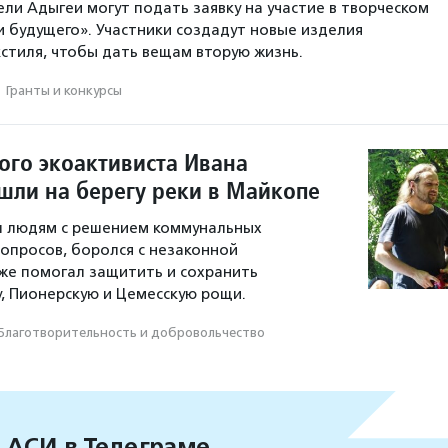
ели Адыгеи могут подать заявку на участие в творческом
и будущего». Участники создадут новые изделия
кстиля, чтобы дать вещам вторую жизнь.
·
Гранты и конкурсы
ого экоактивиста Ивана
шли на берегу реки в Майкопе
л людям с решением коммунальных
опросов, боролся с незаконной
кже помогал защитить и сохранить
у, Пионерскую и Цемесскую рощи.
Благотвори­тель­ность и доброволь­чест­во
 АСИ в Телеграме