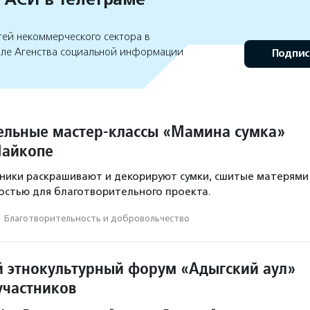
тей некоммерческого сектора в
але Агенства социальной информации
Подпис
ельные мастер-классы «Мамина сумка»
Майкопе
тники раскрашивают и декорируют сумки, сшитые матерями
остью для благотворительного проекта.
·
Благотвори­тель­ность и доброволь­чест­во
этнокультурный форум «Адыгский аул»
участников