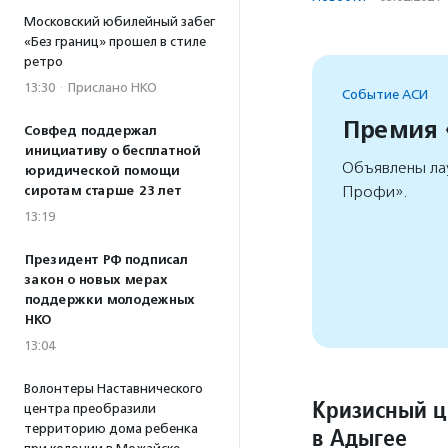
Московский юбилейный забег
«Без границ» прошел в стиле
ретро
13:30
·
Прислано НКО
Событие АСИ
Премия
Совфед поддержал
инициативу о бесплатной
Объявлены ла
юридической помощи
Профи».
сиротам старше 23 лет
13:19
Президент РФ подписал
закон о новых мерах
поддержки молодежных
НКО
13:04
Волонтеры Наставнического
Кризисный ц
центра преобразили
территорию дома ребенка
в Адыгее