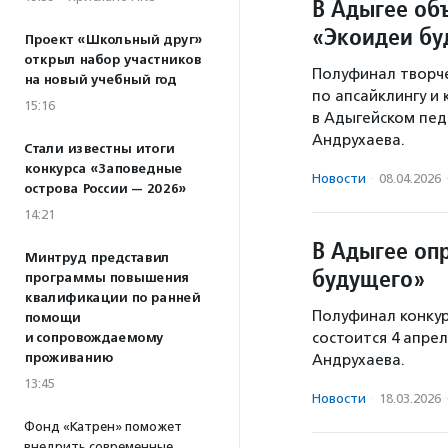
В Адыгее об
«Экоидеи бу
Проект «Школьный друг»
открыл набор участников
Полуфинал творче
на новый учебный год
по апсайклингу и
15:16
в Адыгейском пед
Андрухаева.
Стали известны итоги
конкурса «Заповедные
Новости
·
08.04.2026
острова России — 2026»
14:21
В Адыгее оп
Минтруд представил
будущего»
программы повышения
квалификации по ранней
Полуфинал конку
помощи
состоится 4 апре
и сопровождаемому
проживанию
Андрухаева.
13:45
Новости
·
18.03.2026
Фонд «Катрен» поможет
внедрить современные