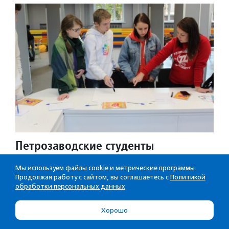
Петрозаводские студенты
организовали в своем вузе
Мы используем файлы cookie и метрические программы.
«Экодвор»
Продолжая работу с сайтом, вы соглашаетесь с
Политикой
обработки персональных данных
17 февраля в Молодежном иннопарке
Петрозаводского госуниверситета работали
Хорошо
пункты приема вторсырья и обмена вещами,
проводились мастер-классы и лекции