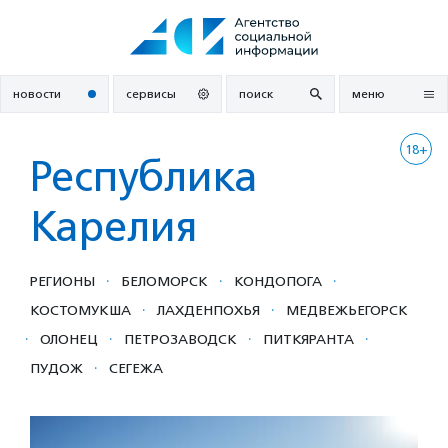
Перейти
к
содержанию
новости
сервисы
поиск
меню
18+
Республика
Карелия
·
·
·
РЕГИОНЫ
БЕЛОМОРСК
КОНДОПОГА
·
·
КОСТОМУКША
ЛАХДЕНПОХЬЯ
МЕДВЕЖЬЕГОРСК
·
·
·
·
ОЛОНЕЦ
ПЕТРОЗАВОДСК
ПИТКЯРАНТА
·
ПУДОЖ
СЕГЕЖА