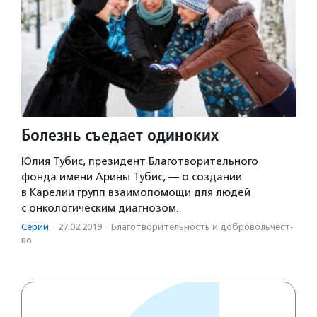
Болезнь съедает одиноких
Юлия Тубис, президент Благотворительного
фонда имени Арины Тубис, — о создании
в Карелии групп взаимопомощи для людей
с онкологическим диагнозом.
Серии
·
27.02.2019
·
Благотвори­тель­ность и доброволь­чест­
во