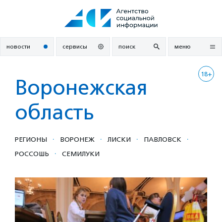
Перейти
к
содержанию
новости
сервисы
поиск
меню
18+
Воронежская
область
·
·
·
·
РЕГИОНЫ
ВОРОНЕЖ
ЛИСКИ
ПАВЛОВСК
·
РОССОШЬ
СЕМИЛУКИ