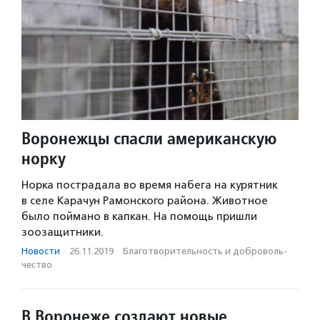
Воронежцы спасли американскую
норку
Норка пострадала во время набега на курятник
в селе Карачун Рамонского района. Животное
было поймано в капкан. На помощь пришли
зоозащитники.
Новости
·
26.11.2019
·
Благотвори­тель­ность и доброволь­
чест­во
В Воронеже создают новые