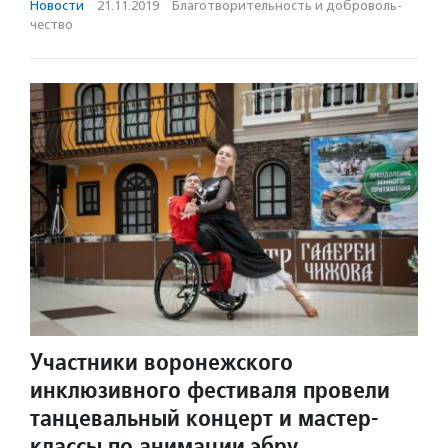
Новости
·
21.11.2019
·
Благотвори­тель­ность и доброволь­
чест­во
Участники воронежского
инклюзивного фестиваля провели
танцевальный концерт и мастер-
классы по анимации эбру