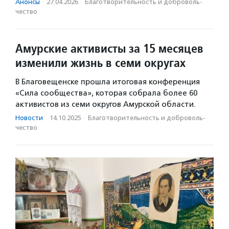
Анонсы
·
27.04.2026
·
Благотвори­тель­ность и доброволь­
чест­во
Амурские активисты за 15 месяцев
изменили жизнь в семи округах
В Благовещенске прошла итоговая конференция
«Сила сообщества», которая собрала более 60
активистов из семи округов Амурской области.
Новости
·
14.10.2025
·
Благотвори­тель­ность и доброволь­
чест­во