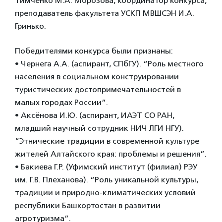
Тимченко М.А. Морозова, координатор конкурса,
преподаватель факультета УСКП МВШСЭН И.А.
Гринько.
Победителями конкурса были признаны:
• Чернега А.А. (аспирант, СПбГУ). “Роль местного
населения в социальном конструировании
туристических достопримечательностей в
малых городах России”.
• Аксёнова И.Ю. (аспирант, ИАЭТ СО РАН,
младший научный сотрудник НИЧ ЛГИ НГУ).
“Этнические традиции в современной культуре
жителей Алтайского края: проблемы и решения”.
• Бакиева Г.Р. (Уфимский институт (филиал) РЭУ
им. Г.В. Плеханова). “Роль уникальной культуры,
традиции и природно-климатических условий
республики Башкортостан в развитии
агротуризма”.