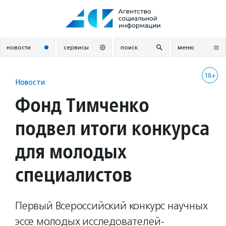
Перейти
к
содержанию
новости
сервисы
поиск
меню
18+
Новости
Фонд Тимченко
подвел итоги конкурса
для молодых
специалистов
Первый Всероссийский конкурс научных
эссе молодых исследователей-