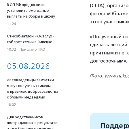
В ОП РФ предложили
(США), организ
установить ежегодные
фонда «Обнаже
выплаты на сборы в школу
этого участника
11:24
«Полученный оп
Стихобиатлон «Км/вслух»
соберет семьи в Липецке
сделать летний 
10:32
·
Прислано НКО
приятным и легк
долгосрочным»
05.08.2026
Фото: www.naked
Автовладельцы Камчатки
могут получить стикеры
о правилах добрососедства
с бурыми медведями
18:02
Для родственников
пострадавших в результате
Поддерж
атаки беспилотников под