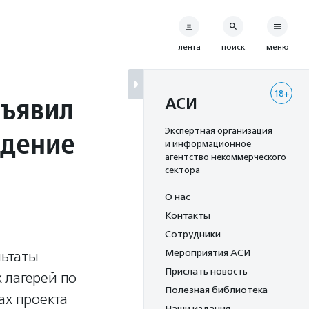
лента
поиск
меню
18+
ъявил
АСИ
едение
Экспертная организация
и информационное
агентство некоммерческого
сектора
О нас
Контакты
Сотрудники
Мероприятия АСИ
льтаты
Прислать новость
 лагерей по
Полезная библиотека
ах проекта
Наши издания