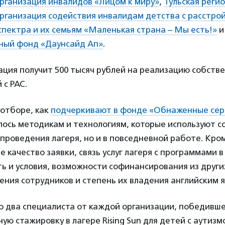
рганизация инвалидов «Лицом к миру»
,
Тульская реги
рганизация содействия инвалидам детства с расстро
спектра и их семьям «Маленькая страна – Мы есть!»
и
ный фонд «Даунсайд Ап»
.
ция получит 500 тысяч рублей на реализацию собств
 с РАС.
 отборе, как
подчеркивают в фонде «Обнаженные се
ось методикам и технологиям, которые используют с
 проведения лагеря, но и в повседневной работе. Кро
 качество заявки, связь услуг лагеря с программами в
ь и условия, возможности софинансирования из други
ния сотрудников и степень их владения английским 
о два специалиста от каждой организации, победивше
ую стажировку в лагере Rising Sun для детей с аутизм