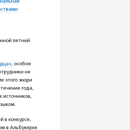
ональная
йствами
енной летней
рдца»
, особое
отрудники не
ме этого жюри
 течение года,
х источников,
языком.
й в конкурсе,
ом в Альбукерке