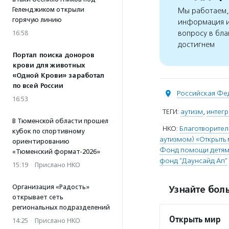
Геленджиком открыли
Мы работаем, 
горячую линию
информация и
вопросу в бла
16:58
достигнем
Портал поиска доноров
крови для животных
«Одной Крови» заработал
по всей России
Российская Фе
16:53
ТЕГИ:
аутизм
,
интегр
В Тюменской области прошел
НКО:
Благотворител
кубок по спортивному
аутизмом) «Открыть
ориентированию
Фонд помощи детям
«Тюменский формат-2026»
фонд "Даунсайд Ап"
15:19
·
Прислано НКО
Организация «Радость»
Узнайте боль
открывает сеть
региональных подразделений
Открыть мир
14:25
·
Прислано НКО