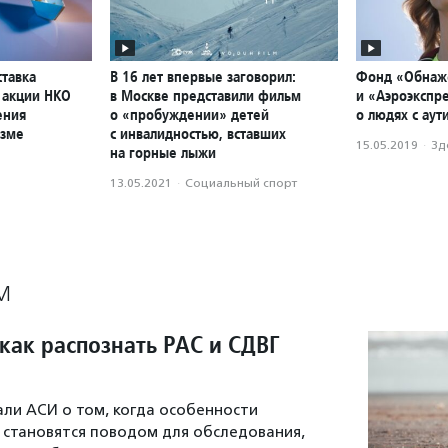
ставка
В 16 лет впервые заговорил:
Фонд «Обнаж
 акции НКО
в Москве представили фильм
и «Аэроэкспр
ения
о «пробуждении» детей
о людях с ау
изме
с инвалидностью, вставших
15.05.2019
·
Зд
на горные лыжи
13.05.2021
·
Социальный спорт
М
как распознать РАС и СДВГ
али АСИ о том, когда особенности
 становятся поводом для обследования,