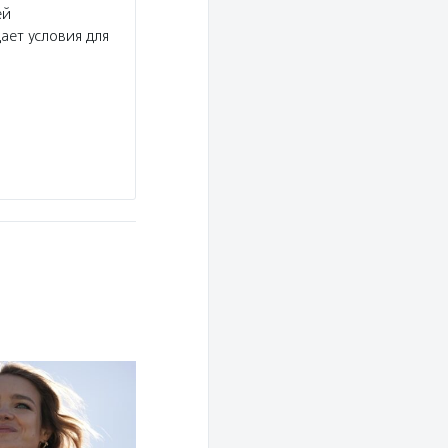
ей
Услуги:
Фонд «Обнаженные сердца» создает и
ает условия для
приглашает в инклюзивный лагерь детей и по
нарушениями, оказывает услуги сопровождения
Подробнее