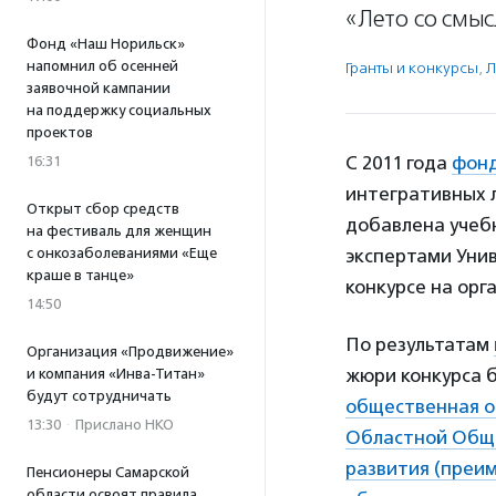
«Лето со смыс
Фонд «Наш Норильск»
напомнил об осенней
Гранты и конкурсы
,
Л
заявочной кампании
на поддержку социальных
проектов
С 2011 года
фонд
16:31
интегративных л
Открыт сбор средств
добавлена учеб
на фестиваль для женщин
с онкозаболеваниями «Еще
экспертами Уни
краше в танце»
конкурсе на ор
14:50
По результатам
Организация «Продвижение»
жюри конкурса 
и компания «Инва-Титан»
будут сотрудничать
общественная о
13:30
·
Прислано НКО
Областной Обще
развития (преи
Пенсионеры Самарской
области освоят правила