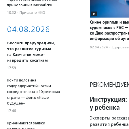
при колонии в Можайске
10:32
·
Прислано НКО
Синее оригами и вы
04.08.2026
художников с РАС —
ко Дню распростран
информации об аут
Биологи предупредили,
02.04.2024
·
Здоровье
что развитие туризма
на Камчатке может
навредить косаткам
17:59
Почти половина
РЕКОМЕНДУЕ
соцпредприятий России
сосредоточена в 10 регионах
Инструкция: 
страны — фонд «Наше
будущее»
у ребенка
17:46
Эксперты рассказ
Принимаются заявки
развития ребенка
на конкурс эссе