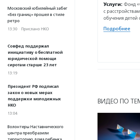
Услуги:
Фонд «О
Московский юбилейный забег
с расстройствам
«Без границ» прошел в стиле
обучения детей 
ретро
Подробнее
13:30
·
Прислано НКО
Совфед поддержал
инициативу о бесплатной
юридической помощи
сиротам старше 23 лет
13:19
Президент РФ подписал
закон о новых мерах
поддержки молодежных
ВИДЕО ПО ТЕ
НКО
13:04
Волонтеры Наставнического
центра преобразили
территорию дома ребенка