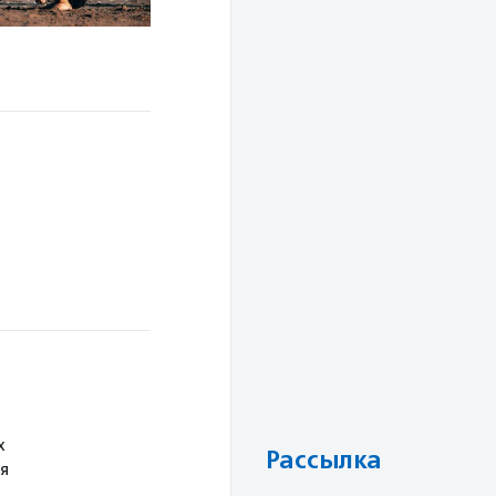
х
Рассылка
я