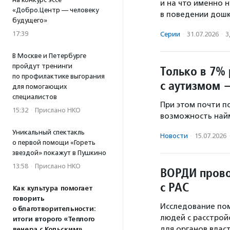
и на что именно
«Добро.Центр — человеку
в поведении дошк
будущего»
17:39
Серии
·
31.07.2026
·
З
В Москве и Петербурге
пройдут тренинги
Только в 7%
по профилактике выгорания
с аутизмом 
для помогающих
специалистов
При этом почти п
15:32
·
Прислано НКО
возможность найм
Уникальный спектакль
Новости
·
15.07.2026
о первой помощи «Гореть
звездой» покажут в Пушкино
13:58
·
Прислано НКО
ВОРДИ прово
с РАС
Как культура помогает
говорить
Исследование по
о благотворительности:
людей с расстрой
итоги второго «Теплого
для органов власт
вечера с Кольским»