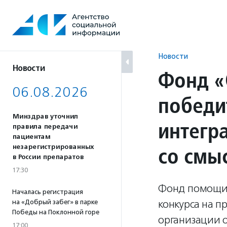
Перейти
к
содержанию
Новости
Новости
Фонд «
06.08.2026
победи
Минздрав уточнил
интегр
правила передачи
пациентам
со смы
незарегистрированных
в России препаратов
17:30
Фонд помощи 
Началась регистрация
конкурса на 
на «Добрый забег» в парке
Победы на Поклонной горе
организации о
17:00