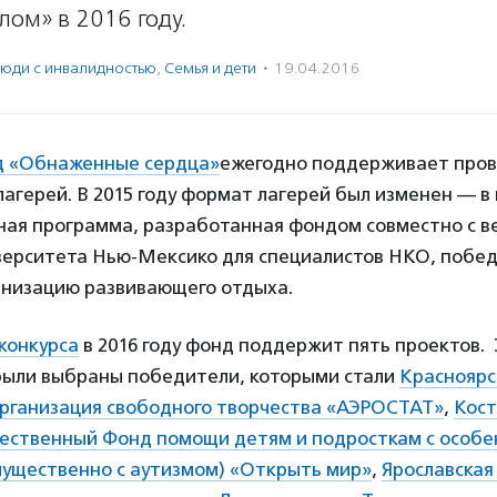
лом» в 2016 году.
юди с инвалидностью
,
Семья и дети
·
19.04.2016
 «Обнаженные сердца»
ежегодно поддерживает пров
агерей. В 2015 году формат лагерей был изменен — в
ная программа, разработанная фондом совместно с 
верситета Нью-Мексико для специалистов НКО, побе
ганизацию развивающего отдыха.
конкурса
в 2016 году фонд поддержит пять проектов.
были выбраны победители, которыми стали
Красноярс
рганизация свободного творчества «АЭРОСТАТ»
,
Кост
ственный Фонд помощи детям и подросткам с особе
мущественно с аутизмом) «Открыть мир»
,
Ярославская