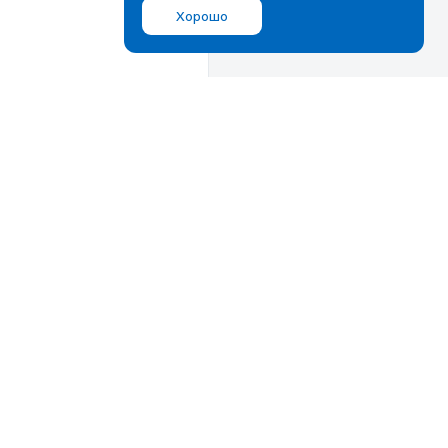
Хорошо
Мы в соц.сетях
ВКонтакте
Дзен