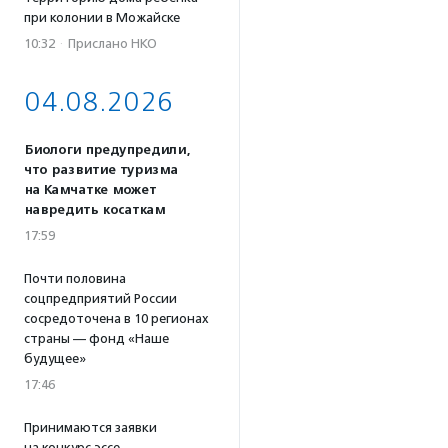
при колонии в Можайске
10:32
·
Прислано НКО
04.08.2026
Биологи предупредили,
что развитие туризма
на Камчатке может
навредить косаткам
17:59
Почти половина
соцпредприятий России
сосредоточена в 10 регионах
страны — фонд «Наше
будущее»
17:46
Принимаются заявки
на конкурс эссе