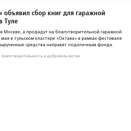
 объявил сбор книг для гаражной
в Туле
в Москве, а продадут на благотворительной гаражной
 мая в тульском кластере «Октава» в рамках фестиваля
 Вырученные средства направят подопечным фонда.
·
Благотвори­тель­ность и доброволь­чест­во