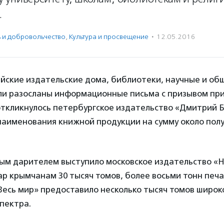
.
ь и доброволь­чест­во
,
Культура и просвещение
·
12.05.2016
ийские издательские дома, библиотеки, научные и о
ли разосланы информационные письма с призывом при
откликнулось петербургское издательство «Дмитрий Б
наименования книжной продукции на сумму около пол
ым дарителем выступило московское издательство «Н
р крымчанам 30 тысяч томов, более восьми тонн печ
есь мир» предоставило несколько тысяч томов широк
пектра.