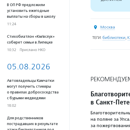
В ОП РФ предложили
установить ежегодные
выплаты на сборы в школу
11:24
Москва
Стихобиатлон «Км/вслух»
ТЕГИ:
библиотеки
,
К
соберет семьи в Липецке
10:32
·
Прислано НКО
05.08.2026
РЕКОМЕНДУЕ
Автовладельцы Камчатки
могут получить стикеры
Благотворит
о правилах добрососедства
с бурыми медведями
в Санкт-Пет
18:02
Благотворительны
Для родственников
на поляне за Упс
пострадавших в результате
за пожертвовани
атаки беспилотников под