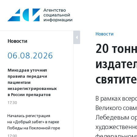
Перейти
к
содержанию
Новости
Новости
20 тонн
06.08.2026
издате
Минздрав уточнил
святит
правила передачи
пациентам
незарегистрированных
в России препаратов
В рамках всер
17:30
Великого сов
Началась регистрация
Лебедевым ор
на «Добрый забег» в парке
художественн
Победы на Поклонной горе
федеральному
17:00