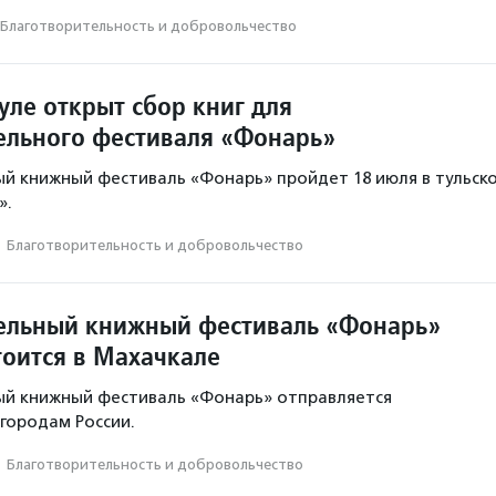
Благотвори­тель­ность и доброволь­чест­во
уле открыт сбор книг для
ельного фестиваля «Фонарь»
й книжный фестиваль «Фонарь» пройдет 18 июля в тульск
».
·
Благотвори­тель­ность и доброволь­чест­во
ельный книжный фестиваль «Фонарь»
тоится в Махачкале
ый книжный фестиваль «Фонарь» отправляется
 городам России.
·
Благотвори­тель­ность и доброволь­чест­во