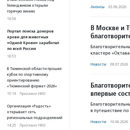
Геленджиком открыли
Анонсы
·
03.08.2026
·
горячую линию
16:58
В Москве и Т
Портал поиска доноров
благотворит
крови для животных
«Одной Крови» заработал
Благотворительны
по всей России
кластере «Октава
16:53
Новости
·
08.07.2026
В Тюменской области прошел
кубок по спортивному
ориентированию
Благотворит
«Тюменский формат-2026»
впервые сос
15:19
·
Прислано НКО
Благотворительн
Организация «Радость»
в путешествие по
открывает сеть
региональных подразделений
Новости
·
10.06.2026
14:25
·
Прислано НКО