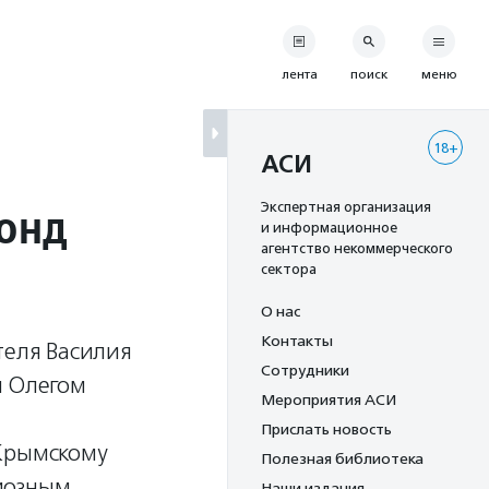
лента
поиск
меню
18+
АСИ
фонд
Экспертная организация
и информационное
агентство некоммерческого
сектора
О нас
Контакты
теля Василия
Сотрудники
и Олегом
Мероприятия АСИ
Прислать новость
 Крымскому
Полезная библиотека
иозным
Наши издания