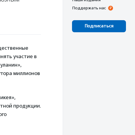
Поддержать нас
Подписаться
бщественные
нять участие в
уланин»,
утора миллионов
икея»,
атной продукции.
ого