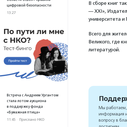
В сборе книг та
цифровой безопасности
— XXI», Издател
13:27
университета и 
Всего для жител
Великого, где к
литературой.
Встреча с Андреем Ургантом
Поддерж
стала лотом аукциона
в поддержку фонда
Мы работаем, 
«Бумажная птица»
информация и
11:45
·
Прислано НКО
вопросу в бла
достигнем