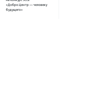
«Добро.Центр — человеку
будущего»
17:39
В Москве и Петербурге
пройдут тренинги
по профилактике выгорания
для помогающих
специалистов
15:32
·
Прислано НКО
Уникальный спектакль
о первой помощи «Гореть
звездой» покажут в Пушкино
13:58
·
Прислано НКО
Как культура помогает
Об агентстве
говорить
Об агентстве
о благотворительности:
итоги второго «Теплого
Сотрудники
вечера с Кольским»