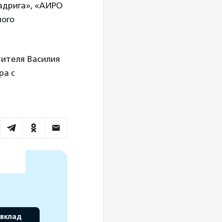
вадрига», «АИРО
ного
тителя Василия
ра с
 вклад