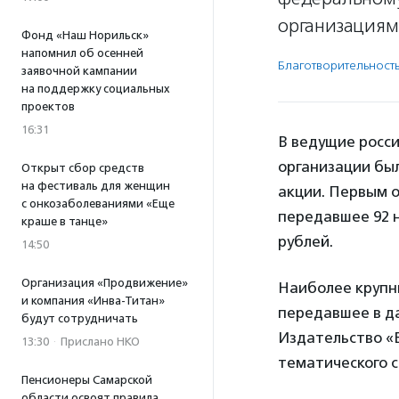
организациям
Фонд «Наш Норильск»
напомнил об осенней
Благотвори­тель­ност
заявочной кампании
на поддержку социальных
проектов
16:31
В ведущие росс
организации бы
Открыт сбор средств
на фестиваль для женщин
акции. Первым 
с онкозаболеваниями «Еще
передавшее 92 
краше в танце»
рублей.
14:50
Организация «Продвижение»
Наиболее крупн
и компания «Инва-Титан»
передавшее в да
будут сотрудничать
Издательство «В
13:30
·
Прислано НКО
тематического с
Пенсионеры Самарской
области освоят правила