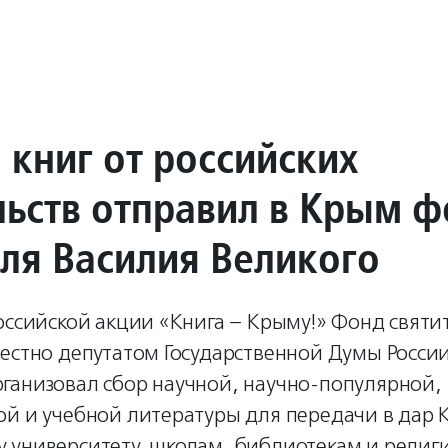
 книг от российских
льств отправил в Крым 
еля Василия Великого
оссийской акции «Книга – Крыму!» Фонд святи
местно депутатом Государственной Думы Росси
ганизовал сбор научной, научно-популярной,
ой и учебной литературы для передачи в дар
 университету, школам, библиотекам и религ