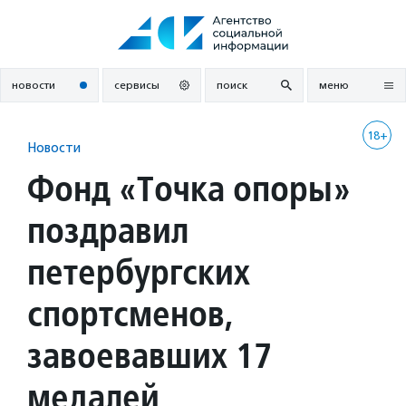
Перейти
к
содержанию
новости
сервисы
поиск
меню
18+
Новости
Фонд «Точка опоры»
поздравил
петербургских
спортсменов,
завоевавших 17
медалей