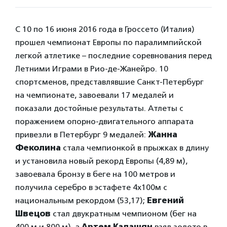
С 10 по 16 июня 2016 года в Гроссето (Италия)
прошел чемпионат Европы по паралимпийской
легкой атлетике – последние соревнования перед
Летними Играми в Рио-де-Жанейро. 10
спортсменов, представлявшие Санкт-Петербург
на чемпионате, завоевали 17 медалей и
показали достойные результаты. Атлеты с
поражением опорно-двигательного аппарата
привезли в Петербург 9 медалей:
Жанна
Феколина
стала чемпионкой в прыжках в длину
и установила новый рекорд Европы (4,89 м),
завоевала бронзу в беге на 100 метров и
получила серебро в эстафете 4х100м с
национальным рекордом (53,17);
Евгений
Швецов
стал двукратным чемпионом (бег на
400 м и 800 м), а
Артем Калашян
взял золото в