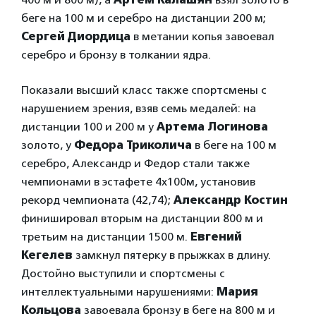
беге на 100 м и серебро на дистанции 200 м;
Сергей Диордица
в метании копья завоевал
серебро и бронзу в толкании ядра.
Показали высший класс также спортсмены с
нарушением зрения, взяв семь медалей: на
дистанции 100 и 200 м у
Артема Логинова
золото, у
Федора Триколича
в беге на 100 м
серебро, Александр и Федор стали также
чемпионами в эстафете 4х100м, установив
рекорд чемпионата (42,74);
Александр Костин
финишировал вторым на дистанции 800 м и
третьим на дистанции 1500 м.
Евгений
Кегелев
замкнул пятерку в прыжках в длину.
Достойно выступили и спортсмены с
интеллектуальными нарушениями:
Мария
Кольцова
завоевала бронзу в беге на 800 м и