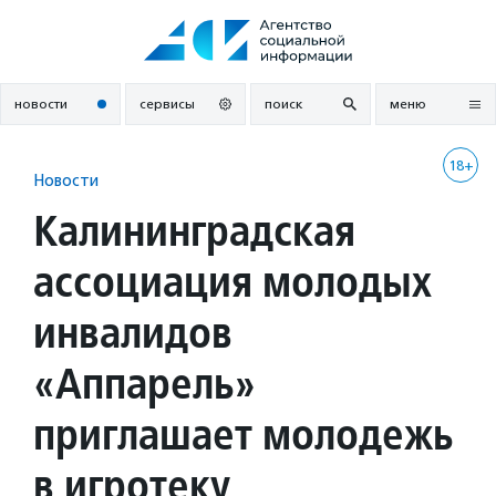
Перейти
к
содержанию
новости
сервисы
поиск
меню
18+
Новости
Калининградская
ассоциация молодых
инвалидов
«Аппарель»
приглашает молодежь
в игротеку