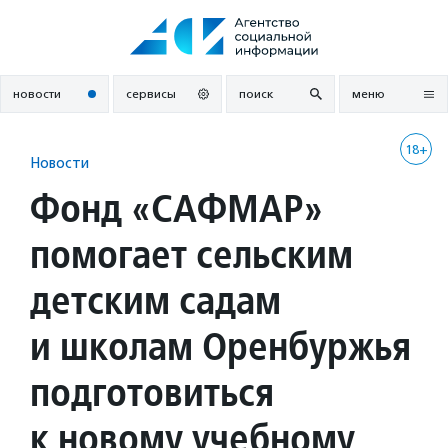
Перейти
к
содержанию
новости
сервисы
поиск
меню
18+
Новости
Фонд «САФМАР»
помогает сельским
детским садам
и школам Оренбуржья
подготовиться
к новому учебному