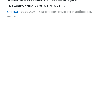
учеников и учителей отложили покупку
традиционных букетов, чтобы…
Статьи
·
09.09.2025
·
Благотвори­тель­ность и доброволь­
чест­во