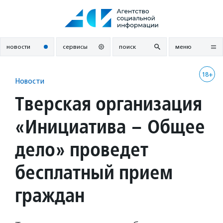
Перейти
к
содержанию
новости
сервисы
поиск
меню
18+
Новости
Тверская организация
«Инициатива – Общее
дело» проведет
бесплатный прием
граждан