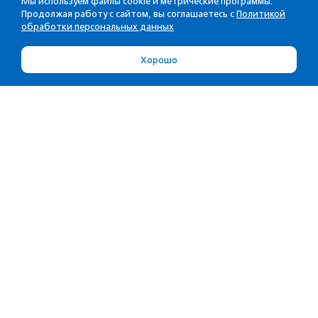
Мы используем файлы cookie и метрические программы.
Продолжая работу с сайтом, вы соглашаетесь с
Политикой
обработки персональных данных
Хорошо