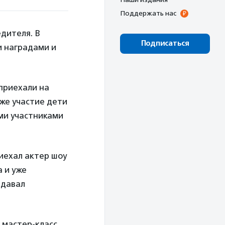
Поддержать нас
дителя. В
Подписаться
и наградами и
приехали на
кже участие дети
ми участниками
иехал актер шоу
а и уже
здавал
 мастер-класс