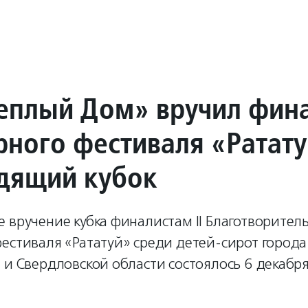
еплый Дом» вручил фин
рного фестиваля «Ратат
дящий кубок
 вручение кубка финалистам II Благотворител
естиваля «Рататуй» среди детей-сирот города
 и Свердловской области состоялось 6 декабря