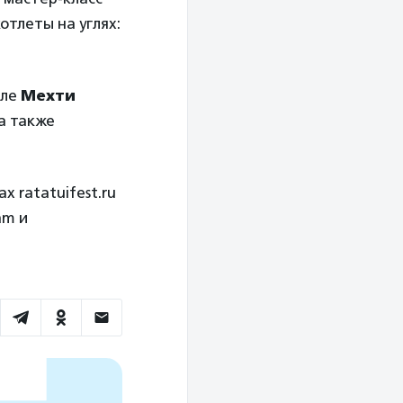
отлеты на углях:
сле
Мехти
 а также
 ratatuifest.ru
am и