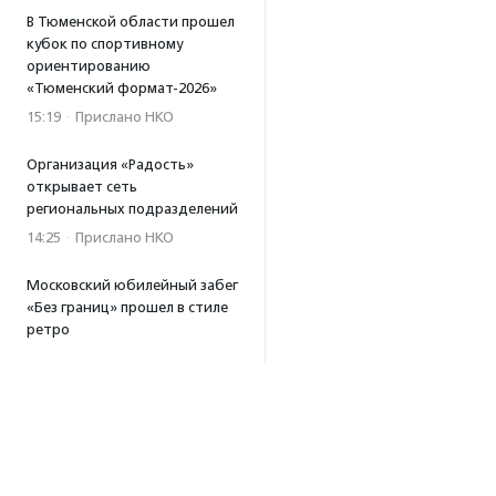
В Тюменской области прошел
кубок по спортивному
ориентированию
«Тюменский формат-2026»
15:19
·
Прислано НКО
Организация «Радость»
открывает сеть
региональных подразделений
14:25
·
Прислано НКО
Московский юбилейный забег
«Без границ» прошел в стиле
ретро
13:30
·
Прислано НКО
Совфед поддержал
инициативу о бесплатной
юридической помощи
сиротам старше 23 лет