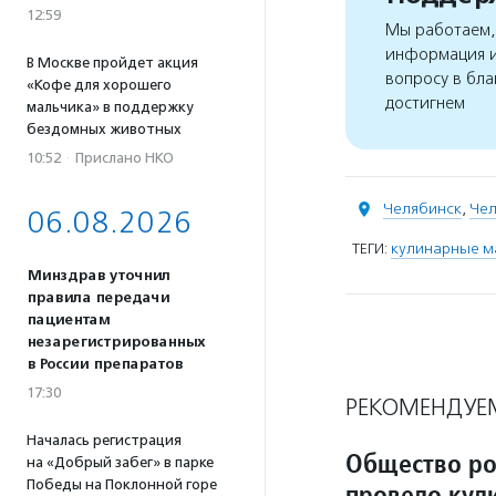
12:59
Мы работаем, 
информация и
В Москве пройдет акция
вопросу в бла
«Кофе для хорошего
достигнем
мальчика» в поддержку
бездомных животных
10:52
·
Прислано НКО
Челябинск
,
Чел
06.08.2026
ТЕГИ:
кулинарные м
Минздрав уточнил
правила передачи
пациентам
незарегистрированных
в России препаратов
17:30
РЕКОМЕНДУЕ
Началась регистрация
Общество ро
на «Добрый забег» в парке
Победы на Поклонной горе
провело кул