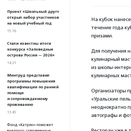
Проект «Школьный друг»
открыл набор участников
На кубок нанесе
на новый учебный год
течение года ку
15:16
призами.
Стали известны итоги
конкурса «Заповедные
Для получения 
острова России — 2026»
кулинарный маст
14:21
из школы-интер
кулинарных маст
Минтруд представил
программы повышения
квалификации по ранней
Организаторы п
помощи
«Уральские пел
и сопровождаемому
проживанию
неоднократно пр
13:45
автографы и фо
Фонд «Катрен» поможет
Ресторан уже в 
внедрить современные