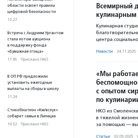
Всемирный д
области освоят правила
цифровой безопасности
кулинарным
13:27
Кулинарная студи
благотворительны
Встреча с Андреем Ургантом
стала лотом аукциона
центра социально
в поддержку фонда
«Бумажная птица»
Новости
·
24.11.2025
11:45
·
Прислано НКО
«Мы работае
В ОП РФ предложили
беспомощно
установить ежегодные
с опытом сир
выплаты на сборы в школу
11:24
по кулинари
Стихобиатлон «Км/вслух»
НКО из Смоленск
соберет семьи в Липецке
в тяжелой жизне
10:32
·
Прислано НКО
за помощью — вып
Статьи
·
02.09.2025
·