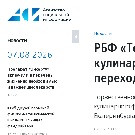
Перейти
к
содержанию
Новости
Новости
РБФ «Т
07.08.2026
кулина
Препарат «Энхерту»
перехо
включили в перечень
жизненно необходимых
и важнейших лекарств
16:27
Торжественное
кулинарного ф
Клуб друзей пермской
физико-математической
Екатеринбурга
школы № 146 ищет
фандрайзера
08.12.2016
15:35
·
Прислано НКО