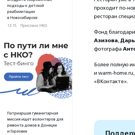
подходы к детской
проходит по-нов
реабилитации
ресторан специа
в Новосибирске
13:15
·
Прислано НКО
Фонд благодарит
Азизова
,
Дарь
фотографа
Ант
Более полную ин
и warm-home.ru, 
«ВКонтакте».
Патриаршая гуманитарная
миссия ищет волонтеров для
ремонта домов в Донецке
Поддерж
и Горловке