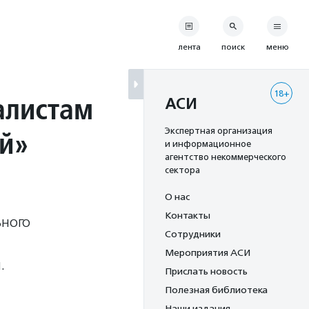
лента
поиск
меню
18+
алистам
АСИ
уй»
Экспертная организация
и информационное
агентство некоммерческого
сектора
О нас
Контакты
ьного
Сотрудники
Мероприятия АСИ
.
Прислать новость
Полезная библиотека
Наши издания