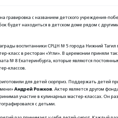
на гравировка с названием детского учреждения-побе
бок будет находиться в детском доме рядом с другим
награды воспитанники СРЦН № 5 города Нижний Тагил 
ер-класс в ресторан «Угли». В церемонии приняли та
ната № 8 Екатеринбурга, которые являются постоянны
ер-классов.
риготовили для детей сюрприз. Поддержать детей пр
ьмени»
Андрей Рожков
. Актер является другом фонд
инимал участие в кулинарных мастер-классах. Он ра
тографировался с детьми.
третий раз принимает у себя детей-сирот. Каждый раз