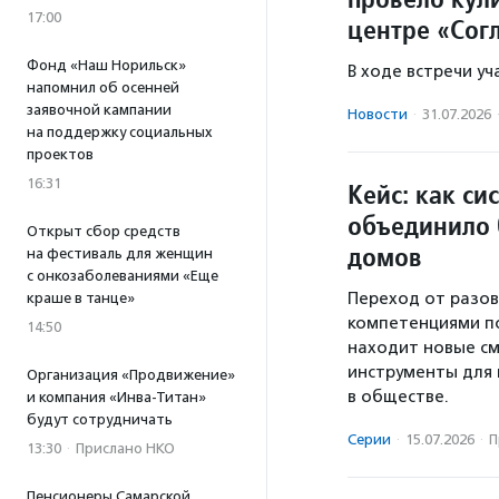
17:00
центре «Сог
Фонд «Наш Норильск»
В ходе встречи у
напомнил об осенней
заявочной кампании
Новости
·
31.07.2026
на поддержку социальных
проектов
16:31
Кейс: как си
объединило 
Открыт сбор средств
домов
на фестиваль для женщин
с онкозаболеваниями «Еще
Переход от разов
краше в танце»
компетенциями по
14:50
находит новые см
инструменты для
Организация «Продвижение»
в обществе.
и компания «Инва-Титан»
будут сотрудничать
Серии
·
15.07.2026
·
П
13:30
·
Прислано НКО
Пенсионеры Самарской