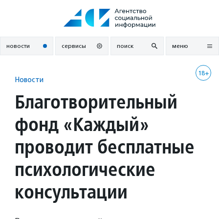
Перейти
к
содержанию
новости
сервисы
поиск
меню
18+
Новости
Благотворительный
фонд «Каждый»
проводит бесплатные
психологические
консультации